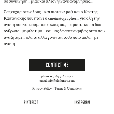
σε συγκινηση… μιας και πλεον γινανε αναμνησεις…
Σας ευχαριστω ολους… και πιστευω μαζι και ο Κωστης
Καστανακης που ητανε ο cinematographer… για ολη την
αγαπη που νοιωσαμε απο ολους σας… ειμαστε και οι δυο
ανθρωποι με φιλοτιμο… και μας δωσατε ακριβως αυτο που
αναζηταμε… ολα τα αλλα γινονται τοσο ποιο απλα… με
αγαπη.
Contact Me
phone +306932612412
email info@alefantou.com
Privacy Policy
|
Terms & Conditions
PINTEREST
INSTAGRAM