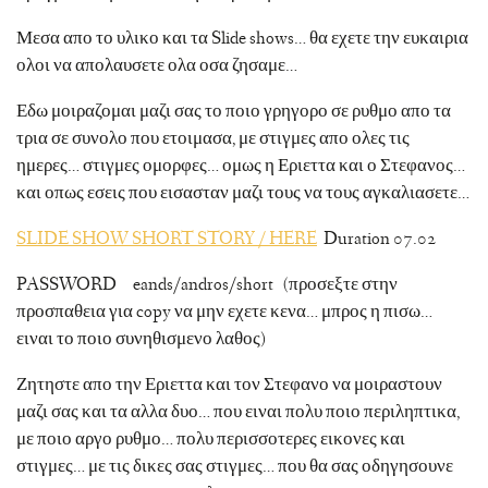
Μεσα απο το υλικο και τα Slide shows… θα εχετε την ευκαιρια
ολοι να απολαυσετε ολα οσα ζησαμε…
Εδω μοιραζομαι μαζι σας το ποιο γρηγορο σε ρυθμο απο τα
τρια σε συνολο που ετοιμασα, με στιγμες απο ολες τις
ημερες… στιγμες ομορφες… ομως η Εριεττα και ο Στεφανος…
και οπως εσεις που εισασταν μαζι τους να τους αγκαλιασετε…
SLIDE SHOW SHORT STORY / HERE
Duration 07.02
PASSWORD eands/andros/short (προσεξτε στην
προσπαθεια για copy να μην εχετε κενα… μπρος η πισω…
ειναι το ποιο συνηθισμενο λαθος)
Ζητηστε απο την Εριεττα και τον Στεφανο να μοιραστουν
μαζι σας και τα αλλα δυο… που ειναι πολυ ποιο περιληπτικα,
με ποιο αργο ρυθμο… πολυ περισσοτερες εικονες και
στιγμες… με τις δικες σας στιγμες… που θα σας οδηγησουνε