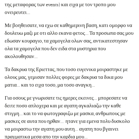
της μεταφορας των events) και ειχα με τον τροπο μου
ονειρευτει…
Με βοηθεισατε, να εχω σε καθημερινη βαση, κατι ομορφο να
δουλευω μαζι με οτι αλλο εκανα φετος… Τα προσωπα σας μου
εδωσαν κουραγιο, τα χαμογελα ολων σας, αντικατεστησαν
ολα τα χαμογελα που δεν ειδα στα μυστηρια που
ακολουθησαν…
Τα δακρυα της Εριεττας, που τοσο ευγενικα μοιραστηκε με
ολους μας, γεμισαν πολλες φορες με δακρυα τα δικα μου
ματια… και το ειχα τοσο, μα τοσο αναγκη…
Για οσους με γνωρισατε τις ημερες εκεινες… μπορεσατε να
δειτε ποσο απλοχερα και με αγαπη αγκαλιαζω την καθε
στιγμη… και το να φωτογραφιζω με μασκα, ανθρωπους με
μασκες σε αυτα που ηρθαν… ητανε για εμενα πολυ δυσκολο
να μοιραστω την αγαπη μου αυτη… αγαπη που βγαινει
πραγματικα μεσα απο την καρδια μου…