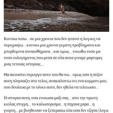
Κοιταω πισω… σε μια χρονια που δεν φτανει η λογικη να
περιγραψω… κοιταω μια χρονια γεματη προβληματα και
μπερδεμενα συναισθηματα… και ομως… νοιωθω τοσο μα
τοσο ευλογημενος που μεσα σε ολα αυτα γιναμε μαρτυρες
μιας τετοιας ιστοριας…
Θα ακουστει περιεργο αυτο που θα πω… ομως οσο η σεζον
αυτη πλησιαζει στο τελος, ανακαλυπτω οτι ενα κομματι μου,
οσο δουλευα με το υλικο αυτο, δεν ηθελα να τελειωσει…
Η ιστορια αυτη, οσα ενοιωσα μαζι σας… απο την πρωτη
κιολας στιγμη… το καλωσορισμα… η πηγαια χαρα… η
γιορτη… με βοηθεισαν να ξεπερασω ολα οσα δεν εζησα (λογω